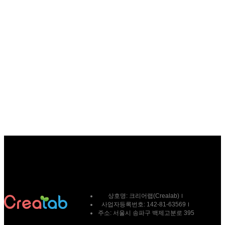
상호명:
크리어랩(Crealab)
사업자등록번호:
142-81-63569
주소:
서울시 송파구 백제고분로 395