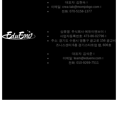
대표자:
김현숙
이메일:
crea-lab@momjobgo.com
전화:
070-5158-1377
상호명: 주식회사 에듀이엔브이
사업자등록번호: 473-86-02796
주소: 경기도 수원시 영통구 광교로 156 광교비
즈니스센터 6층 경기스타트업 랩, 606호
대표자: 김석준
이메일: team@eduenv.com
전화: 010-9269-7511